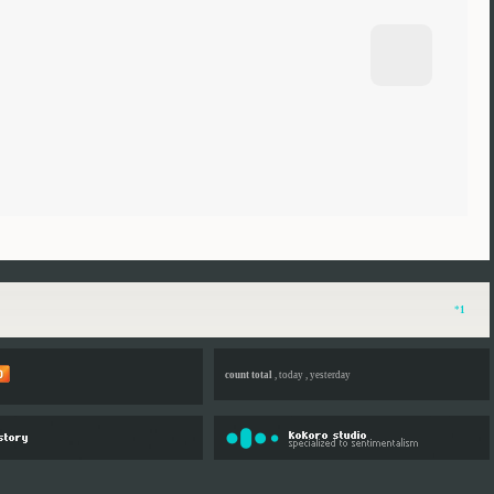
*
1
count total
, today , yesterday