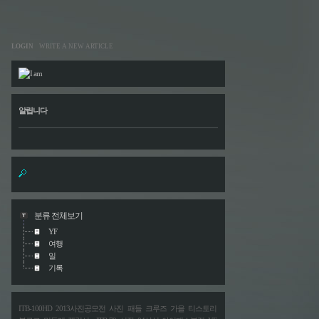
티스토리툴바
LOGIN
WRITE A NEW ARTICLE
알립니다
분류 전체보기
YF
여행
일
기록
ITB-100HD
2013사진공모전
사진
패들
크루즈
가을
티스토리