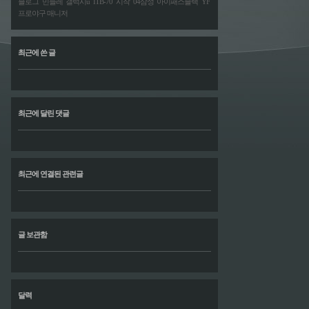
블로그
민들레
갤럭시u
ITB-70
시작
04삼성
아이패스블랙
YF
프로야구 매니저
최근에 쓴 글
최근에 달린 댓글
최근에 연결된 관련글
글 보관함
달력