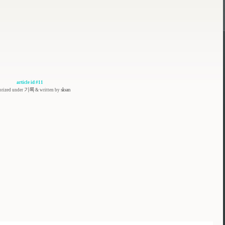
article id #11
기록
sloan
orized under
& written by